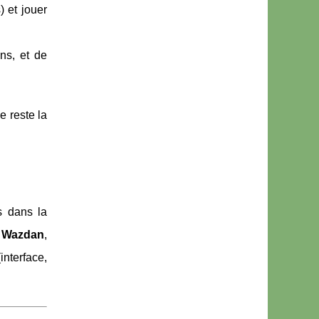
) et jouer
ns, et de
e reste la
s dans la
,
Wazdan
,
interface,