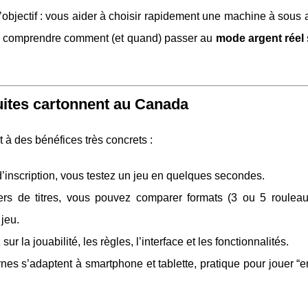
’objectif : vous aider à choisir rapidement une machine à sous
s à comprendre comment (et quand) passer au
mode argent réel
uites cartonnent au Canada
à des bénéfices très concrets :
’inscription, vous testez un jeu en quelques secondes.
iers de titres, vous pouvez comparer formats (3 ou 5 rouleaux
jeu.
ur la jouabilité, les règles, l’interface et les fonctionnalités.
rnes s’adaptent à smartphone et tablette, pratique pour jouer “