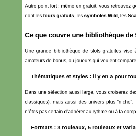
Autre point fort : même en gratuit, vous retrouvez
dont les
tours gratuits
, les
symboles Wild
, les
Sca
Ce que couvre une bibliothèque de 
Une grande bibliothèque de slots gratuites vise à
amateurs de bonus, ou joueurs qui veulent comparer
Thématiques et styles : il y en a pour to
Dans une sélection aussi large, vous croiserez des
classiques), mais aussi des univers plus “niche”.
n’êtes pas certain d’adhérer au rythme ou à la compl
Formats : 3 rouleaux, 5 rouleaux et var