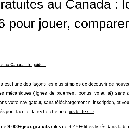
atuites au Canada : l
 pour jouer, comparer
s au Canada : le guide...
est l’une des façons les plus simples de découvrir de nouveau
es mécaniques (lignes de paiement, bonus, volatilité)
sans r
dans votre navigateur, sans téléchargement ni inscription, et vou
és pour faciliter la recherche pour
visiter le site
.
n de
9 000+ jeux gratuits
(plus de 9 270+ titres listés dans la bi