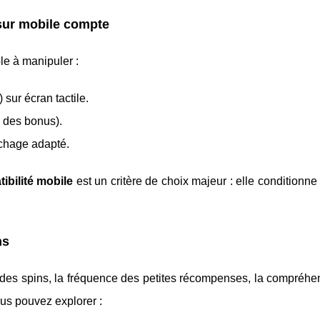
 sur mobile compte
le à manipuler :
 sur écran tactile.
 des bonus).
ichage adapté.
ibilité mobile
est un critère de choix majeur : elle conditionne 
ns
empo des spins, la fréquence des petites récompenses, la compréh
ous pouvez explorer :