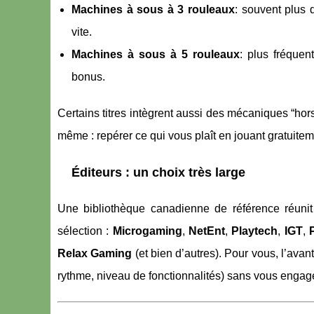
Machines à sous à 3 rouleaux
: souvent plus 
vite.
Machines à sous à 5 rouleaux
: plus fréque
bonus.
Certains titres intègrent aussi des mécaniques “hors
même : repérer ce qui vous plaît en jouant gratuitem
Éditeurs : un choix très large
Une bibliothèque canadienne de référence réuni
sélection :
Microgaming
,
NetEnt
,
Playtech
,
IGT
,
Relax Gaming
(et bien d’autres). Pour vous, l’avan
rythme, niveau de fonctionnalités) sans vous engage